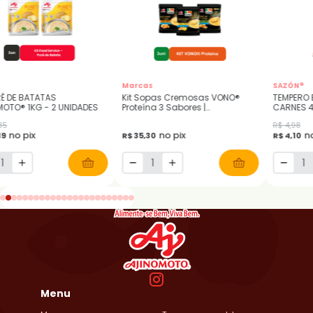
Marcas
SAZÓN®
RÊ DE BATATAS
Kit Sopas Cremosas VONO®
TEMPERO 
AJINOMOTO® 1KG - 2 UNIDADES
Proteína 3 Sabores |
CARNES 
Mandioquinha com Frango,
35
R$ 4,98
Milho com Frango e Legumes
no pix
no pix
no
19
R$ 35,30
R$ 4,10
com Chia
Menu