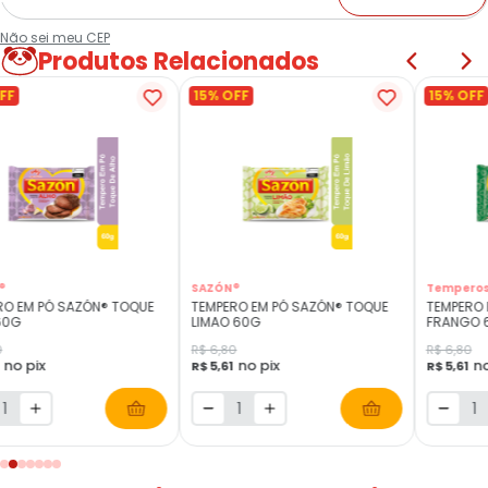
Não sei meu CEP
Produtos Relacionados
FF
15% OFF
15% OFF
®
SAZÓN®
Temperos
RO EM PÓ SAZÓN® TOQUE
TEMPERO EM PÓ SAZÓN® TOQUE
TEMPERO 
60G
LIMAO 60G
FRANGO 
0
R$ 6,80
R$ 6,80
no pix
no pix
no
1
R$ 5,61
R$ 5,61