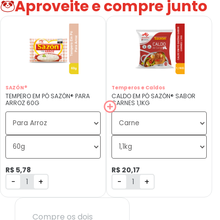
Aproveite e compre junto
SAZÓN®
Temperos e Caldos
TEMPERO EM PÓ SAZÓN® PARA
CALDO EM PÓ SAZÓN® SABOR
ARROZ 60G
CARNES 1,1KG
R$ 5,78
R$ 20,17
-
+
-
+
Compre os dois