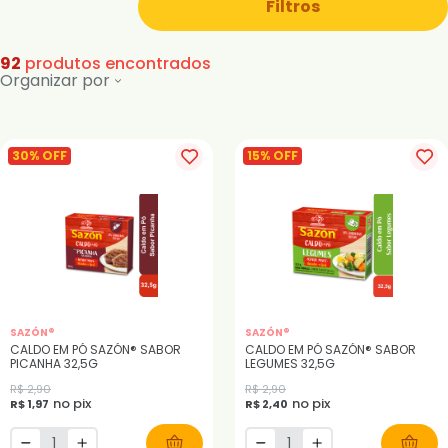
Filtros
92
produtos encontrados
Organizar por
30% OFF
15% OFF
SAZÓN®
SAZÓN®
CALDO EM PÓ SAZÓN® SABOR
CALDO EM PÓ SAZÓN® SABOR
PICANHA 32,5G
LEGUMES 32,5G
R$ 2,90
R$ 2,90
no pix
no pix
R$ 1,97
R$ 2,40