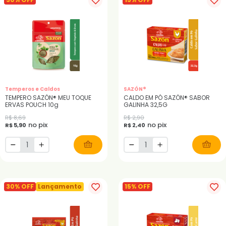
Temperos e Caldos
SAZÓN®
TEMPERO SAZÓN® MEU TOQUE
CALDO EM PÓ SAZÓN® SABOR
ERVAS POUCH 10g
GALINHA 32,5G
R$ 8,69
R$ 2,90
no pix
no pix
R$ 5,90
R$ 2,40
30% OFF
Lançamento
15% OFF