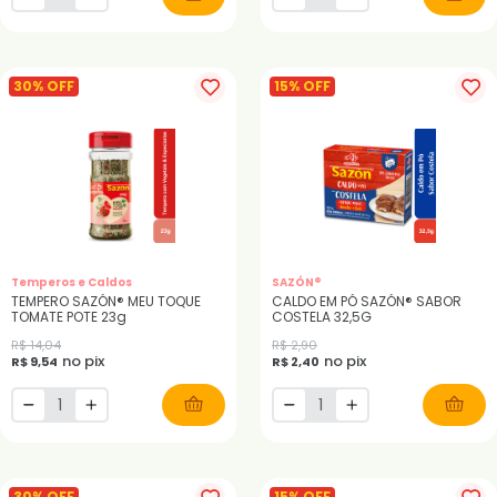
30% OFF
15% OFF
Temperos e Caldos
SAZÓN®
TEMPERO SAZÓN® MEU TOQUE
CALDO EM PÓ SAZÓN® SABOR
TOMATE POTE 23g
COSTELA 32,5G
R$ 14,04
R$ 2,90
no pix
no pix
R$ 9,54
R$ 2,40
30% OFF
15% OFF