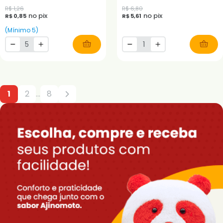
R$ 1,26
R$ 6,80
no pix
no pix
R$ 0,85
R$ 5,61
(Mínimo 5)
1
2
...
8