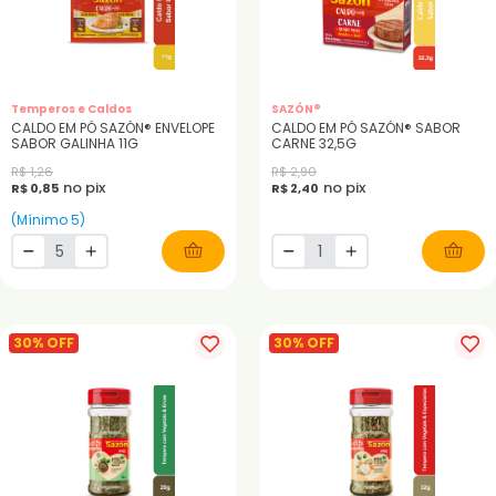
Temperos e Caldos
SAZÓN®
CALDO EM PÓ SAZÓN® ENVELOPE
CALDO EM PÓ SAZÓN® SABOR
SABOR GALINHA 11G
CARNE 32,5G
R$ 1,26
R$ 2,90
no pix
no pix
R$ 0,85
R$ 2,40
(Mínimo 5)
30% OFF
30% OFF