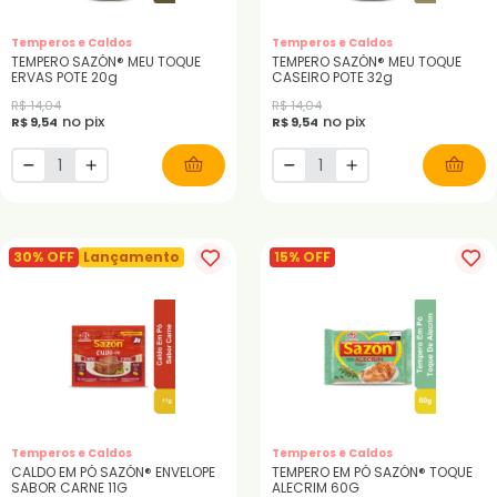
Temperos e Caldos
Temperos e Caldos
TEMPERO SAZÓN® MEU TOQUE
TEMPERO SAZÓN® MEU TOQUE
ERVAS POTE 20g
CASEIRO POTE 32g
R$ 14,04
R$ 14,04
no pix
no pix
R$ 9,54
R$ 9,54
30% OFF
Lançamento
15% OFF
Temperos e Caldos
Temperos e Caldos
CALDO EM PÓ SAZÓN® ENVELOPE
TEMPERO EM PÓ SAZÓN® TOQUE
SABOR CARNE 11G
ALECRIM 60G