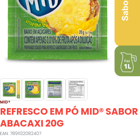
MID®
REFRESCO EM PÓ MID® SABOR
ABACAXI 20G
EAN: 7891132082407