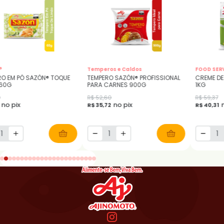
®
Temperos e Caldos
FOOD SER
RO EM PÓ SAZÓN® TOQUE
TEMPERO SAZÓN® PROFISSIONAL
CREME DE
 60G
PARA CARNES 900G
1KG
0
R$ 52,60
R$ 59,37
no pix
no pix
R$ 35,72
R$ 40,31