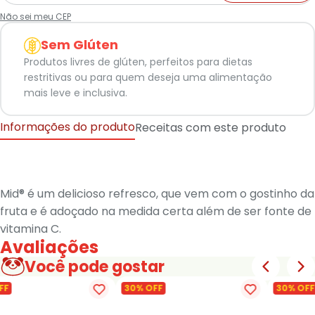
Não sei meu CEP
Sem Glúten
Produtos livres de glúten, perfeitos para dietas
restritivas ou para quem deseja uma alimentação
mais leve e inclusiva.
Informações do produto
Receitas com este produto
Mid® é um delicioso refresco, que vem com o gostinho da
fruta e é adoçado na medida certa além de ser fonte de
vitamina C.
Avaliações
Você pode gostar
FF
30% OFF
30% OFF