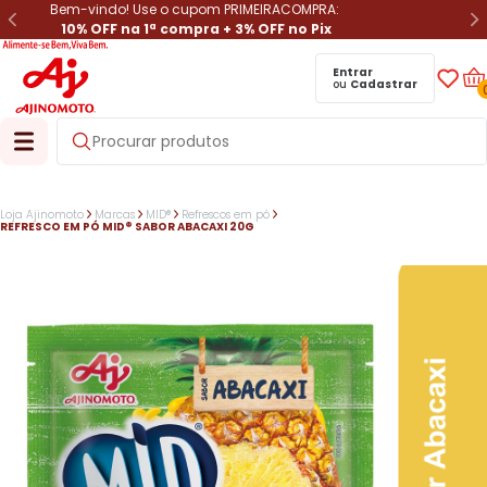
Bem-vindo! Use o cupom PRIMEIRACOMPRA:
10% OFF na 1ª compra + 3% OFF no Pix
Entrar
ou
Cadastrar
Loja Ajinomoto
Marcas
MID®
Refrescos em pó
REFRESCO EM PÓ MID® SABOR ABACAXI 20G