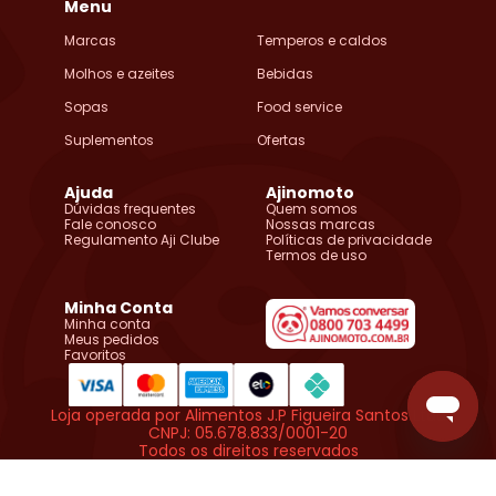
Menu
Marcas
Temperos e caldos
Molhos e azeites
Bebidas
Sopas
Food service
Suplementos
Ofertas
Ajuda
Ajinomoto
Dúvidas frequentes
Quem somos
Fale conosco
Nossas marcas
Regulamento Aji Clube
Políticas de privacidade
Termos de uso
Minha Conta
Minha conta
Meus pedidos
Favoritos
Loja operada por Alimentos J.P Figueira Santos Ltda
CNPJ: 05.678.833/0001-20
Todos os direitos reservados
Copyright © Ajinomoto do Brasil