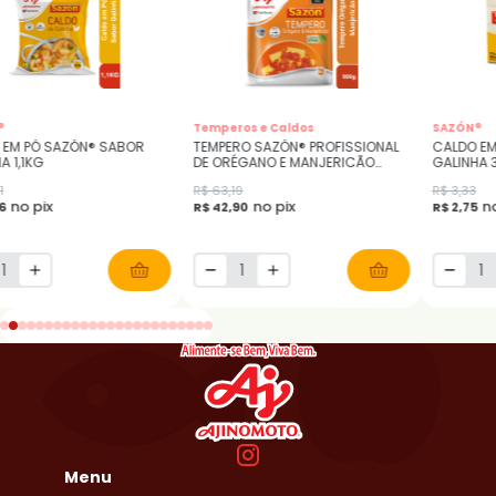
®
Temperos e Caldos
SAZÓN®
 EM PÓ SAZÓN® SABOR
TEMPERO SAZÓN® PROFISSIONAL
CALDO EM
A 1,1KG
DE ORÉGANO E MANJERICÃO
GALINHA 
900GR
1
R$ 63,19
R$ 3,33
no pix
no pix
no
56
R$ 42,90
R$ 2,75
Menu