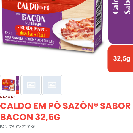
SAZÓN®
CALDO EM PÓ SAZÓN® SABOR
BACON 32,5G
EAN: 7891132110186