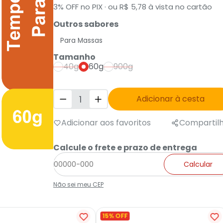
3% OFF no PIX · ou R$ 5,78 à vista no cartão
Outros sabores
Tamanho
40g
60g
900g
Adicionar à cesta
Adicionar aos favoritos
Compartil
Calcule o frete e prazo de entrega
Calcular
Não sei meu CEP
15% OFF