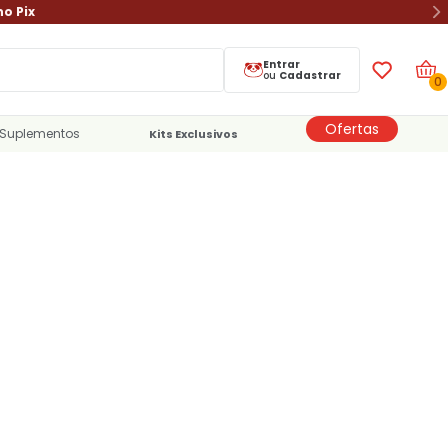
no Pix
Entrar
ou
Cadastrar
0
Ofertas
Suplementos
Kits Exclusivos