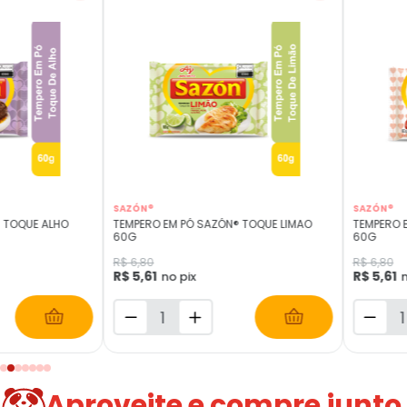
SAZÓN®
SAZÓN®
 TOQUE ALHO
TEMPERO EM PÓ SAZÓN® TOQUE LIMAO
TEMPERO 
60G
60G
R$ 6,80
R$ 6,80
R$ 5,61
R$ 5,61
no pix
n
Aproveite e compre junto