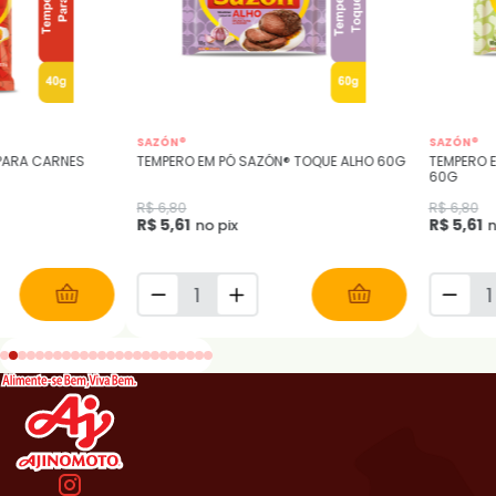
SAZÓN®
SAZÓN®
PARA CARNES
TEMPERO EM PÓ SAZÓN® TOQUE ALHO 60G
TEMPERO 
60G
R$ 6,80
R$ 6,80
R$ 5,61
R$ 5,61
no pix
n