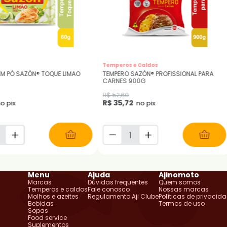
Temperos e Caldos
EM PÓ SAZÓN® TOQUE LIMAO
TEMPERO SAZÓN® PROFISSIONAL PARA
CARNES 900G
R$ 52,60
R$ 35,72
o pix
no pix
Menu
Ajuda
Ajinomoto
Marcas
Dúvidas frequentes
Quem somos
Temperos e caldos
Fale conosco
Nossas marcas
Molhos e azeites
Regulamento Aji Clube
Políticas de privacid
Bebidas
Termos de uso
Sopas
Food service
Suplementos