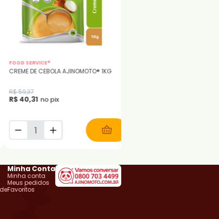
FOOD SERVICE®
FOOD SERVICE®
CREME DE CEBOLA AJINOMOTO® 1KG
MOLHO ESCURO DEMI-GLAC
AJINOMOTO® 1KG
R$ 59,37
R$ 77,15
R$ 40,31
R$ 52,39
no pix
no pix
Minha Conta
Minha conta
Meus pedidos
ade
Favoritos