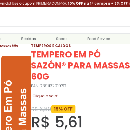
indo! Use o cupom PRIMEIRACOMPRA:
10% OFF na 1ª compra + 3% OFF 
s
Bebidas
Sopas
Food Service
TEMPEROS E CALDOS
MASSAS 60G
TEMPERO EM PÓ
SAZÓN® PARA MASSAS
60G
EAN: 7891132019717
Clique e veja!
R$ 6,80
15% OFF
R$ 5,61