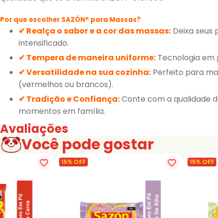
Por que escolher SAZÓN® para Massas?
✔ Realça o sabor e a cor das massas:
Deixa seus 
intensificado.
✔ Tempera de maneira uniforme:
Tecnologia em p
✔ Versatilidade na sua cozinha:
Perfeito para ma
(vermelhos ou brancos).
✔ Tradição e Confiança:
Conte com a qualidade d
momentos em família.
Avaliações
Você pode gostar
15% OFF
15% OFF