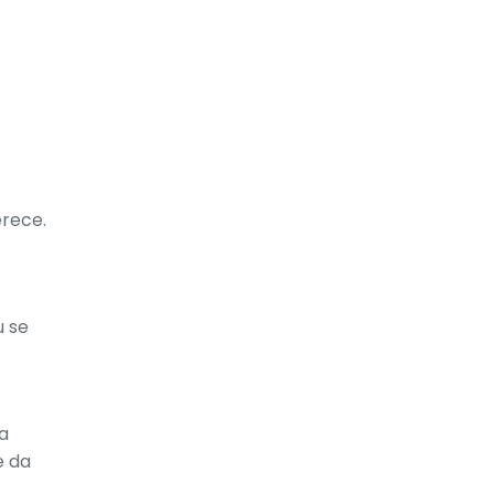
rece.
u se
a
e da