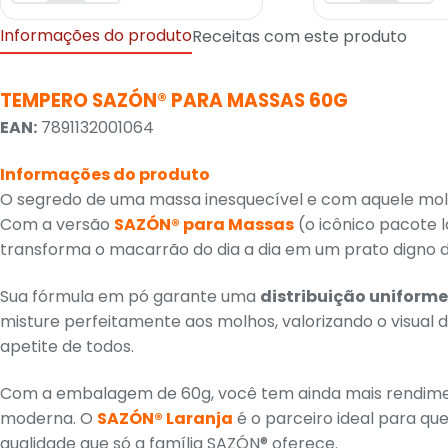
Informações do produto
Receitas com este produto
TEMPERO SAZÓN® PARA MASSAS 60G
EAN:
7891132001064
Informações do produto
O segredo de uma massa inesquecível e com aquele mol
Com a versão
SAZÓN® para Massas
(o icônico pacote l
transforma o macarrão do dia a dia em um prato digno d
Sua fórmula em pó garante uma
distribuição uniforme
misture perfeitamente aos molhos, valorizando o visual
apetite de todos.
Com a embalagem de 60g, você tem ainda mais rendim
moderna. O
SAZÓN® Laranja
é o parceiro ideal para qu
qualidade que só a família SAZÓN® oferece.