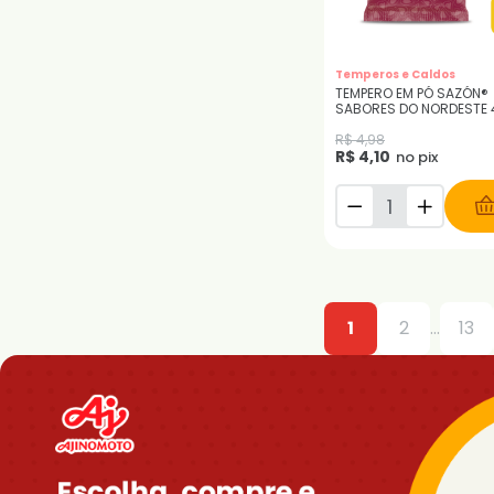
Original
Cheiro Verde
Abóbora com carne
Costela
Temperos e Caldos
Frutos do Mar
TEMPERO EM PÓ SAZÓN®
SABORES DO NORDESTE
Amora
Cebola e Salsa
R$ 4,98
R$ 4,10
Churrasco
no pix
Manteiga
Para Arroz
Para Feijão
Para Massas
Para Saladas
Toque de Limão
Picanha
1
2
...
13