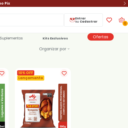
no Pix
Entrar
ou
Cadastrar
0
Ofertas
Suplementos
Kits Exclusivos
Organizar por
10% OFF
Lançamento