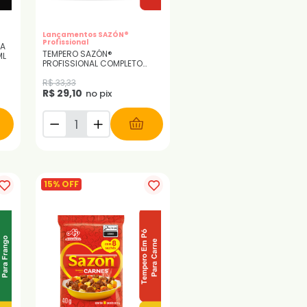
Lançamentos SAZÓN®
Profissional
RA
TEMPERO SAZÓN®
ML
PROFISSIONAL COMPLETO
DEFUMADO 500G
R$ 33,33
R$ 29,10
no pix
15% OFF