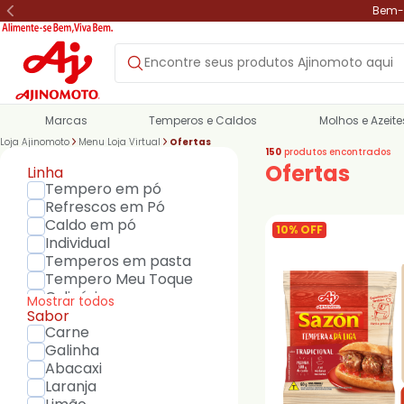
Bem-v
Marcas
Temperos e Caldos
Molhos e Azeite
Loja Ajinomoto
Menu Loja Virtual
Ofertas
150
produtos encontrados
Ofertas
Linha
Tempero em pó
Refrescos em Pó
Caldo em pó
10% OFF
Individual
Temperos em pasta
Tempero Meu Toque
Culinários
Mostrar todos
Molho de soja
Sabor
Carne
Molhos
Galinha
Tempero para Pipoca
Abacaxi
Tempero Na Medida
Laranja
Chef