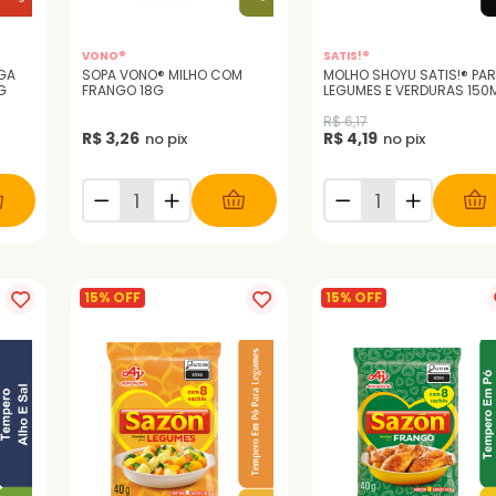
VONO®
SATIS!®
IGA
SOPA VONO® MILHO COM
MOLHO SHOYU SATIS!® PA
G
FRANGO 18G
LEGUMES E VERDURAS 150
R$ 6,17
R$ 3,26
R$ 4,19
no pix
no pix
15% OFF
15% OFF