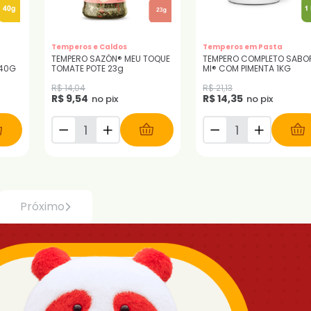
Temperos e Caldos
Temperos em Pasta
TEMPERO SAZÓN® MEU TOQUE
TEMPERO COMPLETO SABOR
 40G
TOMATE POTE 23g
MI® COM PIMENTA 1KG
R$ 14,04
R$ 21,13
R$ 9,54
R$ 14,35
no pix
no pix
Próximo