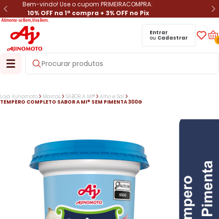
Bem-vindo! Use o cupom PRIMEIRACOMPRA:
10% OFF na 1ª compra + 3% OFF no Pix
Entrar
ou
Cadastrar
Loja Ajinomoto
Marcas
SABOR A MI®
Alho e Sal
TEMPERO COMPLETO SABOR A MI® SEM PIMENTA 300G