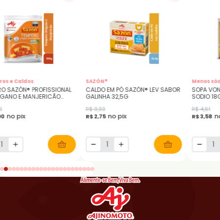
os e Caldos
SAZÓN®
Menos sód
RO SAZÓN® PROFISSIONAL
CALDO EM PÓ SAZÓN® LEV SABOR
SOPA VON
ÉGANO E MANJERICÃO
GALINHA 32,5G
SODIO 18
R
9
R$ 3,33
R$ 4,61
no pix
no pix
n
90
R$ 2,75
R$ 3,58