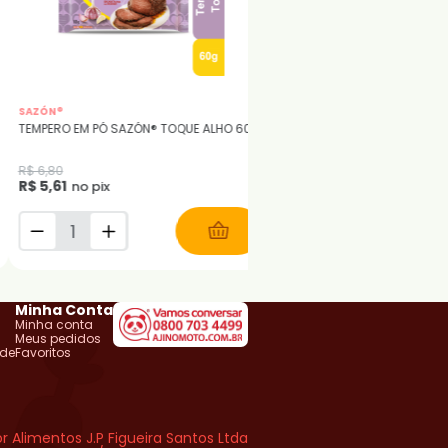
SAZÓN®
SAZÓN®
TEMPERO EM PÓ SAZÓN® TOQUE ALHO 60G
TEMPERO EM PÓ SAZÓN® TOQ
60G
R$ 6,80
R$ 6,80
R$ 5,61
R$ 5,61
no pix
no pix
Minha Conta
Minha conta
Meus pedidos
ade
Favoritos
r Alimentos J.P Figueira Santos Ltda