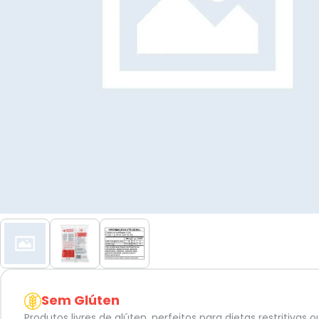
Sem Glúten
Produtos livres de glúten, perfeitos para dietas restritiva