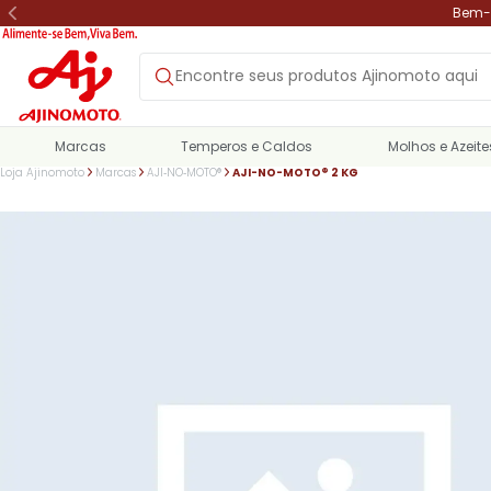
Bem-v
Marcas
Temperos e Caldos
Molhos e Azeite
Loja Ajinomoto
Marcas
AJI‑NO‑MOTO®
AJI-NO-MOTO® 2 KG