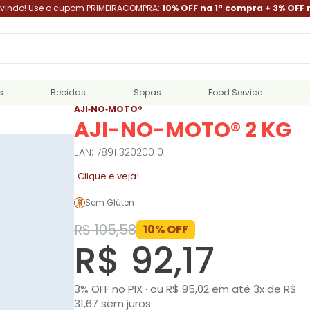
indo! Use o cupom PRIMEIRACOMPRA:
10% OFF na 1ª compra + 3% OFF 
s
Bebidas
Sopas
Food Service
AJI‑NO‑MOTO®
AJI-NO-MOTO® 2 KG
EAN: 7891132020010
Clique e veja!
Sem Glúten
R$ 105,58
10% OFF
R$ 92,17
3% OFF no PIX · ou R$ 95,02 em até 3x de R$
31,67 sem juros