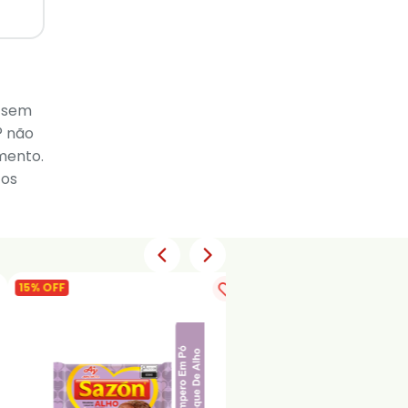
s sem
® não
mento.
tos
15% OFF
15% OFF