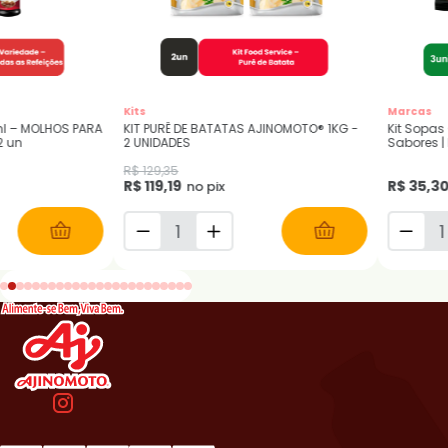
Kits
Marcas
ml – MOLHOS PARA
KIT PURÊ DE BATATAS AJINOMOTO® 1KG -
Kit Sopas
2 un
2 UNIDADES
Sabores 
Milho co
R$ 129,35
Chia
R$ 119,19
R$ 35,3
no pix