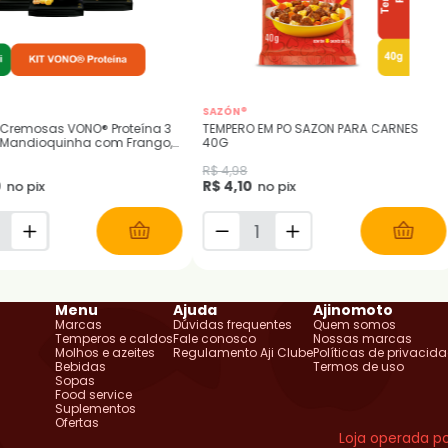
SAZÓN®
 Cremosas VONO® Proteína 3
TEMPERO EM PO SAZON PARA CARNES
| Mandioquinha com Frango,
40G
m Frango e Legumes com
R$ 4,98
0
R$ 4,10
no pix
no pix
Menu
Ajuda
Ajinomoto
Marcas
Dúvidas frequentes
Quem somos
Temperos e caldos
Fale conosco
Nossas marcas
Molhos e azeites
Regulamento Aji Clube
Políticas de privacid
Bebidas
Termos de uso
Sopas
Food service
Suplementos
Ofertas
Loja operada po