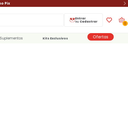
no Pix
Entrar
ou
Cadastrar
0
Ofertas
Suplementos
Kits Exclusivos