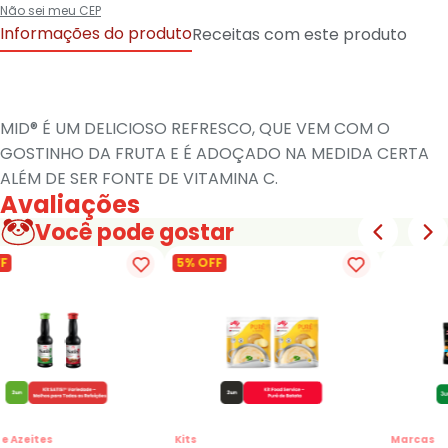
Não sei meu CEP
Informações do produto
Receitas com este produto
MID® É UM DELICIOSO REFRESCO, QUE VEM COM O
GOSTINHO DA FRUTA E É ADOÇADO NA MEDIDA CERTA
ALÉM DE SER FONTE DE VITAMINA C.
Avaliações
Você pode gostar
F
5% OFF
e Azeites
Kits
Marcas