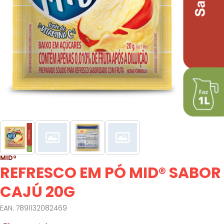
MID®
REFRESCO EM PÓ MID® SABOR
CAJÚ 20G
EAN: 7891132082469