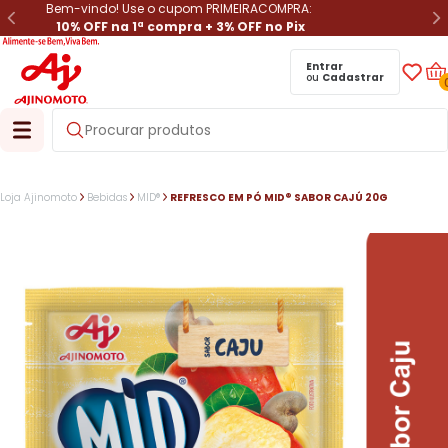
Bem-vindo! Use o cupom PRIMEIRACOMPRA:
10% OFF na 1ª compra + 3% OFF no Pix
Entrar
ou
Cadastrar
Loja Ajinomoto
Bebidas
MID®
REFRESCO EM PÓ MID® SABOR CAJÚ 20G