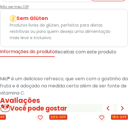
Não sei meu CEP
Sem Glúten
Produtos livres de glúten, perfeitos para dietas
restritivas ou para quem deseja uma alimentação
mais leve e inclusiva.
Informações do produto
Receitas com este produto
Mid® é um delicioso refresco, que vem com o gostinho da
fruta e é adoçado na medida certa além de ser fonte de
vitamina C.
Avaliações
Você pode gostar
OFF
30% OFF
15% OFF