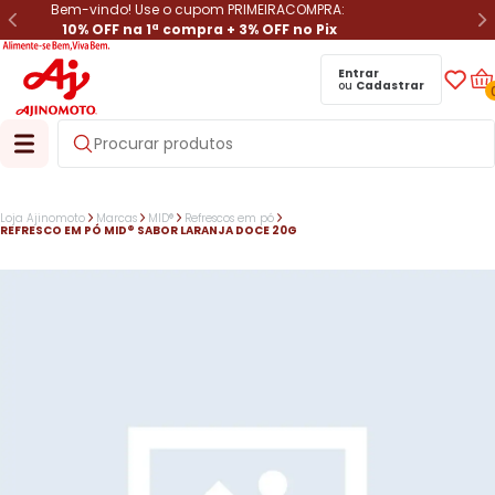
Bem-vindo! Use o cupom PRIMEIRACOMPRA:
10% OFF na 1ª compra + 3% OFF no Pix
Entrar
ou
Cadastrar
Loja Ajinomoto
Marcas
MID®
Refrescos em pó
REFRESCO EM PÓ MID® SABOR LARANJA DOCE 20G