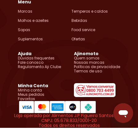
Menu
Marcas
Temperos e caldos
Molhos e azeites
Bebidas
Sopas
Food service
Suplementos
Ofertas
Ajuda
Ajinomoto
Dúvidas frequentes
Quem somos
Fale conosco
Nossas marcas
Regulamento Aji Clube
Políticas de privacidade
Termos de uso
Minha Conta
Minha conta
Meus pedidos
Favoritos
Loja operada por Alimentos J.P Figueira Santos Ltda
CNPJ: 05.678.833/0001-20
Todos os direitos reservados
Copyright © Ajinomoto do Brasil