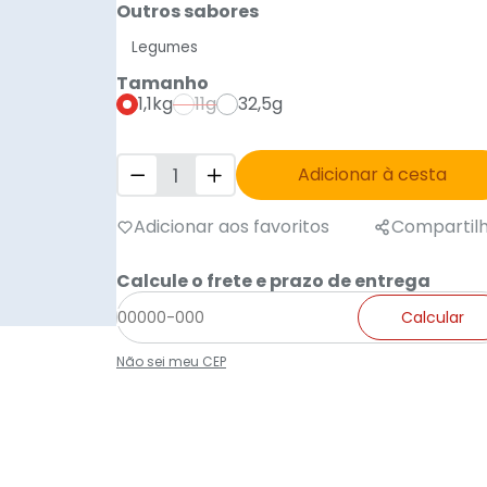
Outros sabores
Tamanho
1,1kg
11g
32,5g
Adicionar à cesta
Adicionar aos favoritos
Compartil
Calcule o frete e prazo de entrega
Calcular
Não sei meu CEP