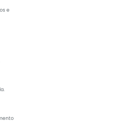
os e
.
a.
imento