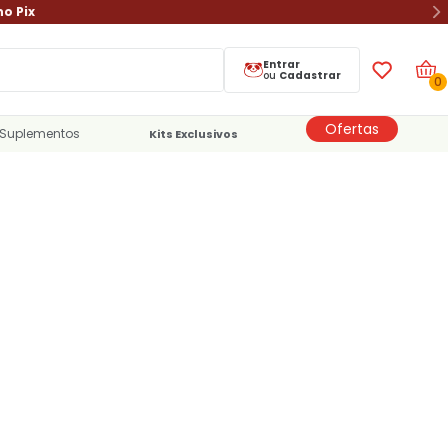
no Pix
Entrar
ou
Cadastrar
0
Ofertas
Suplementos
Kits Exclusivos