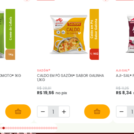
SAZÓN®
AJI‑SAL®
OMOTO® 1KG
CALDO EM PÓ SAZÓN® SABOR GALINHA
AJI-SAL®
1,1KG
R$ 28,81
R$ 11,25
R$ 19,56
R$ 8,34
no pix