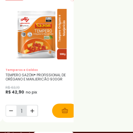
Temperos e Caldos
SAZÓN®
TEMPERO SAZÓN® PROFISSIONAL DE
CALDO EM PÓ SAZÓN® LEV S
ORÉGANO E MANJERICÃO 900GR
GALINHA 32,5G
R$ 63,19
R$ 3,33
R$ 42,90
R$ 2,75
no pix
no pix