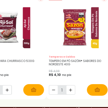
Temperos e Caldos
 PARA CHURRASCO 500G
TEMPERO EM PÓ SAZÓN® SABORES DO
NORDESTE 40G
R$ 4,98
R$ 4,10
no pix
no pix