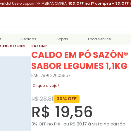
indo! Use o cupom PRIMEIRACOMPRA:
10% OFF na 1ª compra + 3% OFF 
s
Bebidas
Sopas
Food Service
SAZÓN®
 LEGUMES 1,1KG
CALDO EM PÓ SAZÓN®
SABOR LEGUMES 1,1KG
EAN: 7891132005857
Clique e veja!
R$ 28,81
30% OFF
R$ 19,56
3% OFF no PIX · ou R$ 20,17 à vista no cartão