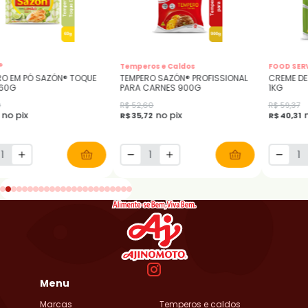
®
Temperos e Caldos
FOOD SER
RO EM PÓ SAZÓN® TOQUE
TEMPERO SAZÓN® PROFISSIONAL
CREME DE
 60G
PARA CARNES 900G
1KG
0
R$ 52,60
R$ 59,37
no pix
no pix
R$ 35,72
R$ 40,31
Menu
Marcas
Temperos e caldos