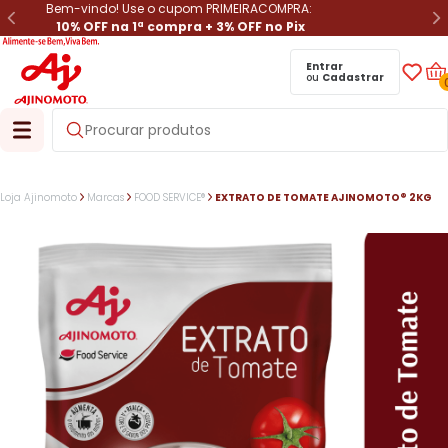
Bem-vindo! Use o cupom PRIMEIRACOMPRA:
10% OFF na 1ª compra + 3% OFF no Pix
Entrar
ou
Cadastrar
Loja Ajinomoto
Marcas
FOOD SERVICE®
EXTRATO DE TOMATE AJINOMOTO® 2KG