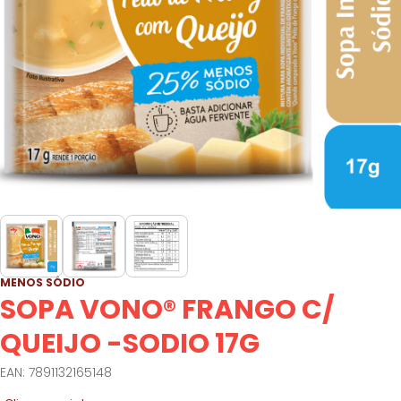
MENOS SÓDIO
SOPA VONO® FRANGO C/
QUEIJO -SODIO 17G
EAN: 7891132165148