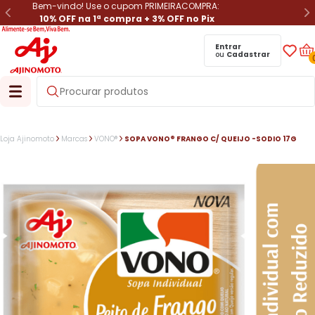
Bem-vindo! Use o cupom PRIMEIRACOMPRA:
10% OFF na 1ª compra + 3% OFF no Pix
Entrar
ou
Cadastrar
Loja Ajinomoto
Marcas
VONO®
SOPA VONO® FRANGO C/ QUEIJO -SODIO 17G