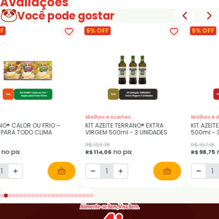
Avaliações
Você pode gostar
F
5% OFF
5% OFF
Molhos e Azeites
Molhos e 
NO® CALOR OU FRIO –
KIT AZEITE TERRANO® EXTRA
KIT AZEIT
 PARA TODO CLIMA
VIRGEM 500ml - 3 UNIDADES
500
R$ 123,78
R$ 107,16
no pix
no pix
R$ 114,06
R$ 98,75