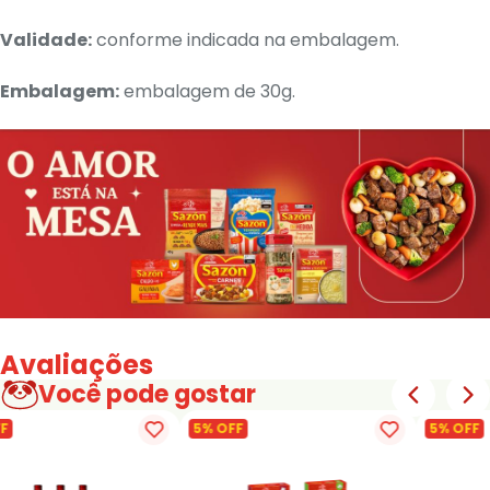
Validade:
conforme indicada na embalagem.
Embalagem:
embalagem de 30g.
Avaliações
Você pode gostar
F
5% OFF
5% OFF