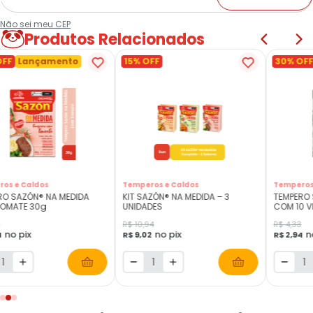
Não sei meu CEP
Produtos Relacionados
OFF
Lançamento
15% OFF
30% OFF
os e Caldos
Temperos e Caldos
Temperos
RO SAZÓN® NA MEDIDA
KIT SAZÓN® NA MEDIDA – 3
TEMPERO 
OMATE 30g
UNIDADES
COM 10 V
R$ 10,94
R$ 4,33
no pix
no pix
n
4
R$ 9,02
R$ 2,94