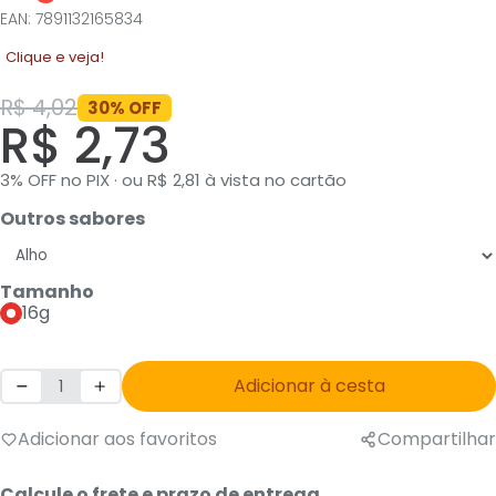
EAN: 7891132165834
Clique e veja!
R$ 4,02
30% OFF
R$ 2,73
3% OFF no PIX · ou R$ 2,81 à vista no cartão
Outros sabores
Tamanho
16g
Adicionar à cesta
Adicionar aos favoritos
Compartilhar
Calcule o frete e prazo de entrega