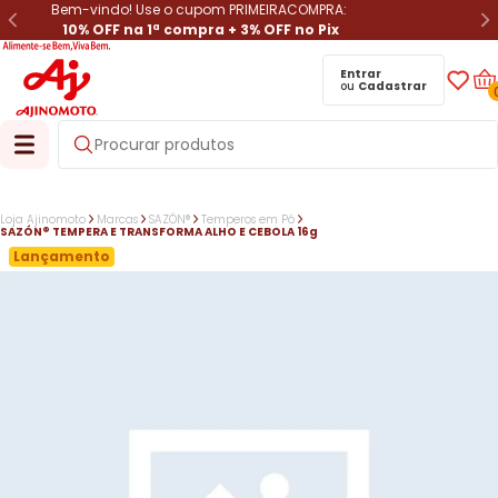
Bem-vindo! Use o cupom PRIMEIRACOMPRA:
10% OFF na 1ª compra + 3% OFF no Pix
Entrar
ou
Cadastrar
Loja Ajinomoto
Marcas
SAZÓN®
Temperos em Pó
SAZÓN® TEMPERA E TRANSFORMA ALHO E CEBOLA 16g
Lançamento