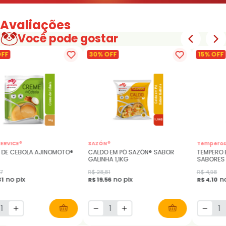
Avaliações
Você pode gostar
OFF
30% OFF
15% OFF
ERVICE®
SAZÓN®
Temperos 
 DE CEBOLA AJINOMOTO®
CALDO EM PÓ SAZÓN® SABOR
TEMPERO 
GALINHA 1,1KG
SABORES
7
R$ 28,81
R$ 4,98
no pix
no pix
no
31
R$ 19,56
R$ 4,10