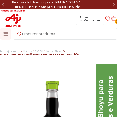
Bem-vindo! Use o cupom PRIMEIRACOMPRA:
10% OFF na 1ª compra + 3% OFF no Pix
Entrar
ou
Cadastrar
Loja Ajinomoto
Marcas
SATIS!®
Molho Shoyu
MOLHO SHOYU SATIS!® PARA LEGUMES E VERDURAS 150ML