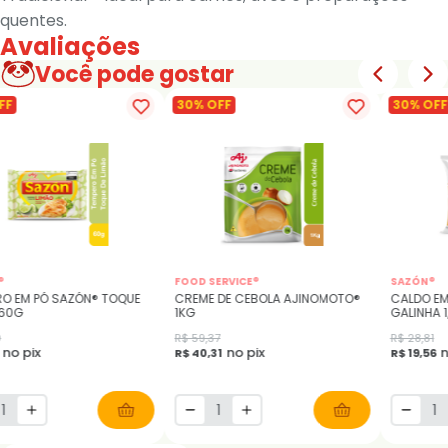
quentes.
Avaliações
Você pode gostar
FF
30% OFF
30% OFF
®
FOOD SERVICE®
SAZÓN®
RO EM PÓ SAZÓN® TOQUE
CREME DE CEBOLA AJINOMOTO®
CALDO EM
 60G
1KG
GALINHA 1
0
R$ 59,37
R$ 28,81
no pix
no pix
n
R$ 40,31
R$ 19,56