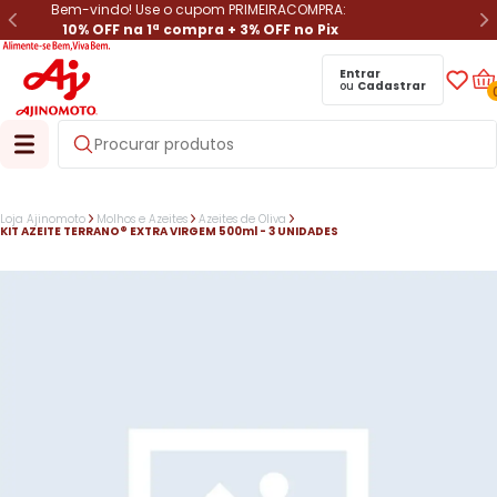
Bem-vindo! Use o cupom PRIMEIRACOMPRA:
10% OFF na 1ª compra + 3% OFF no Pix
Entrar
ou
Cadastrar
Loja Ajinomoto
Molhos e Azeites
Azeites de Oliva
KIT AZEITE TERRANO® EXTRA VIRGEM 500ml - 3 UNIDADES