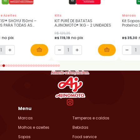
e Azeites
Kits
Marcas
TIS!® SHOYU 150ml –
KIT PURÊ DE BATATAS
Kit Sopa
S PARA TODAS AS
AJINOMOTO® 1KG - 2 UNIDADES
Proteína 
ÕES - 2 un
Mandioqu
R$ 129,35
Milho co
no pix
no pix
3
R$ 119,19
R$ 35,30
com Chi
Menu
Marcas
Temperos e caldos
Molhos e azeites
Bebidas
Sopas
Food service