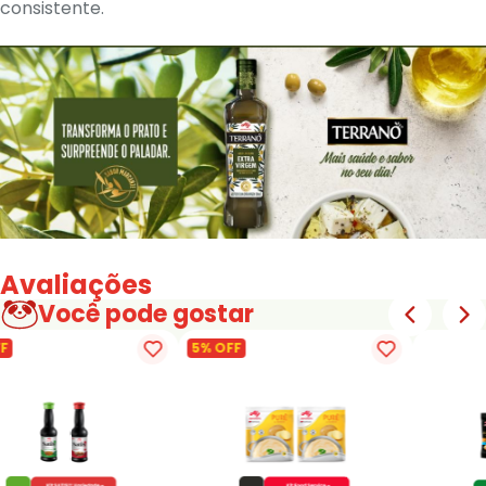
consistente.
Avaliações
Você pode gostar
F
5% OFF