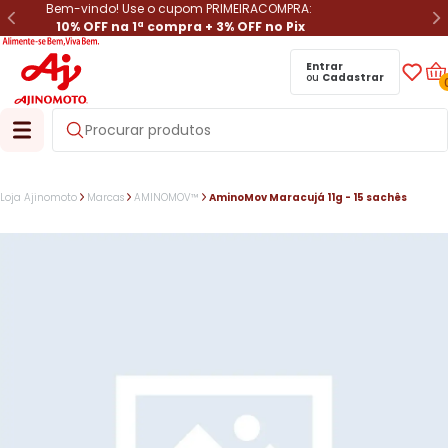
Bem-vindo! Use o cupom PRIMEIRACOMPRA:
10% OFF na 1ª compra + 3% OFF no Pix
Entrar
ou
Cadastrar
Loja Ajinomoto
Marcas
AMINOMOV™
AminoMov Maracujá 11g - 15 sachês