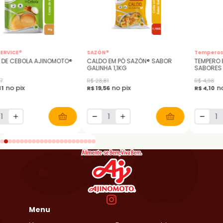
ERVICE®
SAZÓN®
Temperos 
 DE CEBOLA AJINOMOTO®
CALDO EM PÓ SAZÓN® SABOR
TEMPERO 
GALINHA 1,1KG
SABORES
7
R$ 28,81
R$ 4,98
no pix
no pix
no
31
R$ 19,56
R$ 4,10
Menu