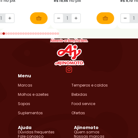
no pix
no pix
no
31
R$ 19,56
R$ 4,10
Menu
Marcas
Temperos e caldos
Molhos e azeites
Bebidas
Sopas
Food service
Suplementos
Ofertas
Ajuda
Ajinomoto
Dúvidas frequentes
Quem somos
Fale conosco
Nossas marcas