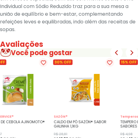
Individual com Sódio Reduzido traz para a sua mesa a
união de equilíbrio e bem-estar, complementando
refeições leves e equilibradas, indo além das receitas de
sopas.
Avaliações
Você pode gostar
OFF
30% OFF
15% OFF
ERVICE®
SAZÓN®
Temperos 
 DE CEBOLA AJINOMOTO®
CALDO EM PÓ SAZÓN® SABOR
TEMPERO 
GALINHA 1,1KG
SABORES
7
R$ 28,81
R$ 4,98