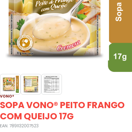
VONO®
SOPA VONO® PEITO FRANGO
COM QUEIJO 17G
EAN: 7891132007523