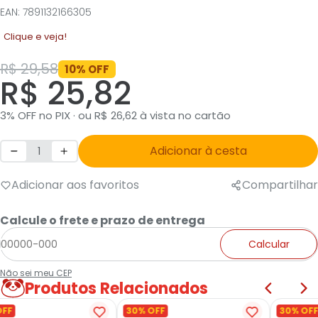
EAN: 7891132166305
Clique e veja!
R$ 29,58
10% OFF
R$ 25,82
3% OFF no PIX · ou R$ 26,62 à vista no cartão
Adicionar à cesta
Adicionar aos favoritos
Compartilhar
Calcule o frete e prazo de entrega
Calcular
Não sei meu CEP
Produtos Relacionados
OFF
30% OFF
30% OFF