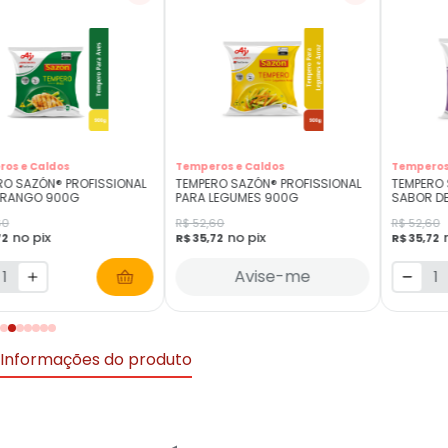
os e Caldos
Temperos e Caldos
Temperos
RO SAZÓN® PROFISSIONAL
TEMPERO SAZÓN® PROFISSIONAL
TEMPERO 
FRANGO 900G
PARA LEGUMES 900G
SABOR DE
60
R$ 52,60
R$ 52,60
no pix
no pix
72
R$ 35,72
R$ 35,72
Avise-me
Informações do produto