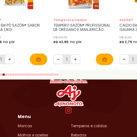
®
Temperos e Caldos
SAZÓN®
 EM PÓ SAZÓN® SABOR
TEMPERO SAZÓN® PROFISSIONAL
CALDO EM
A 1,1KG
DE ORÉGANO E MANJERICÃO
GALINHA 
900GR
1
R$ 63,19
R$ 3,33
no pix
no pix
no
56
R$ 42,90
R$ 2,75
Menu
Marcas
Temperos e caldos
Molhos e azeites
Bebidas