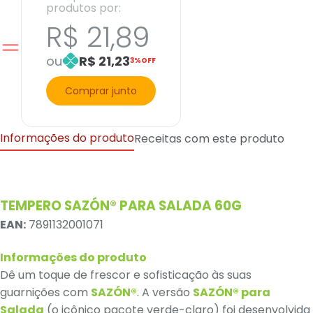
produtos por:
R$ 21,89
ou
R$ 21,23
3%OFF
Comprar junto
Informações do produto
Receitas com este produto
TEMPERO SAZÓN® PARA SALADA 60G
EAN:
7891132001071
Informações do produto
Dê um toque de frescor e sofisticação às suas
guarnições com
SAZÓN®
. A versão
SAZÓN® para
Salada
(o icônico pacote verde-claro) foi desenvolvida