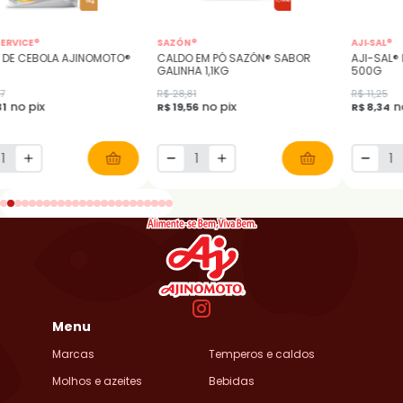
ERVICE®
SAZÓN®
AJI‑SAL®
 DE CEBOLA AJINOMOTO®
CALDO EM PÓ SAZÓN® SABOR
AJI-SAL®
GALINHA 1,1KG
500G
7
R$ 28,81
R$ 11,25
no pix
no pix
n
31
R$ 19,56
R$ 8,34
Menu
Marcas
Temperos e caldos
Molhos e azeites
Bebidas