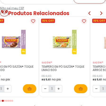
Não sei meu CEP
Produtos Relacionados
FF
15% OFF
15% OFF
®
SAZÓN®
SAZÓN®
RO EM PÓ SAZÓN® TOQUE
TEMPERO EM PÓ SAZÓN® TOQUE
TEMPERO 
60G
LIMAO 60G
ARROZ 6
0
R$ 6,80
R$ 6,80
no pix
no pix
no
1
R$ 5,61
R$ 5,61