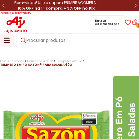
Bem-vindo! Use o cupom PRIMEIRACOMPRA:
10% OFF na 1ª compra + 3% OFF no Pix
Entrar
ou
Cadastrar
Loja Ajinomoto
Marcas
SAZÓN®
Temperos em Pó
TEMPERO EM PÓ SAZÓN® PARA SALADA 60G