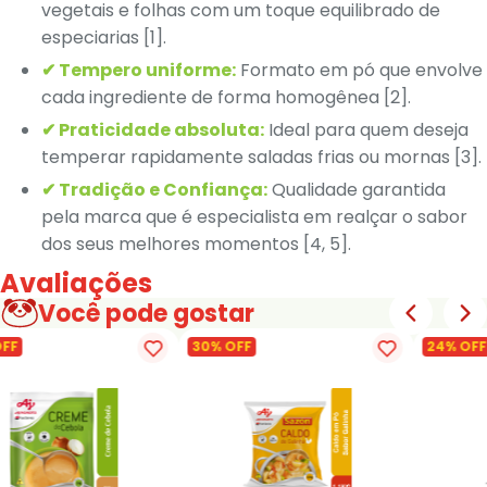
vegetais e folhas com um toque equilibrado de
especiarias [1].
✔ Tempero uniforme:
Formato em pó que envolve
cada ingrediente de forma homogênea [2].
✔ Praticidade absoluta:
Ideal para quem deseja
temperar rapidamente saladas frias ou mornas [3].
✔ Tradição e Confiança:
Qualidade garantida
pela marca que é especialista em realçar o sabor
dos seus melhores momentos [4, 5].
Avaliações
Você pode gostar
OFF
30% OFF
24% OFF