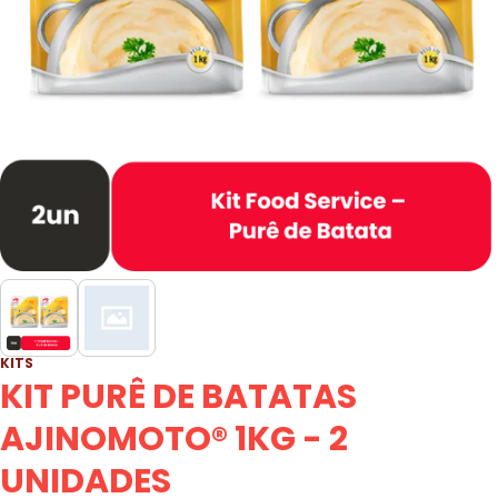
KITS
KIT PURÊ DE BATATAS
AJINOMOTO® 1KG - 2
UNIDADES