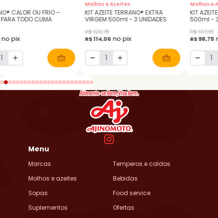
Molhos e Azeites
Molhos e 
NO® CALOR OU FRIO –
KIT AZEITE TERRANO® EXTRA
KIT AZEIT
 PARA TODO CLIMA
VIRGEM 500ml - 3 UNIDADES
500
R$ 123,78
R$ 107,16
no pix
no pix
R$ 114,06
R$ 98,75
Menu
Marcas
Temperos e caldos
Molhos e azeites
Bebidas
Sopas
Food service
Suplementos
Ofertas