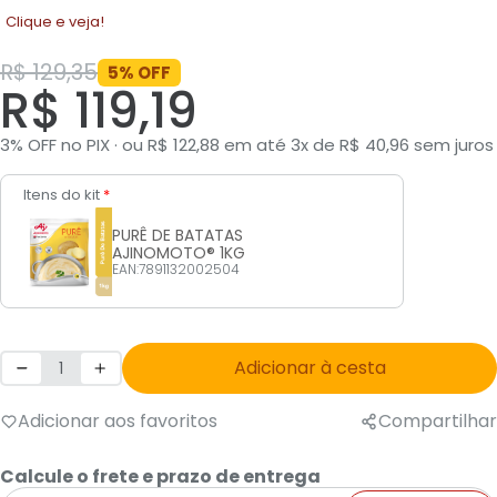
Clique e veja!
R$ 129,35
5% OFF
R$ 119,19
3% OFF no PIX · ou R$ 122,88 em até 3x de R$ 40,96 sem juros
Itens do kit
*
PURÊ DE BATATAS
AJINOMOTO® 1KG
EAN:7891132002504
Adicionar à cesta
Adicionar aos favoritos
Compartilhar
Calcule o frete e prazo de entrega