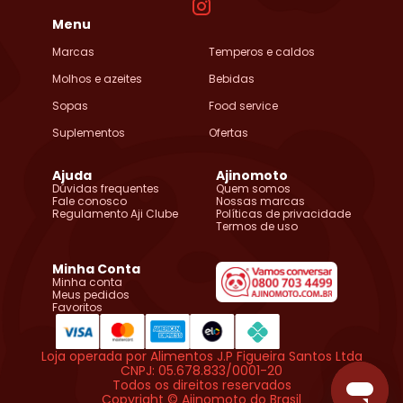
Menu
Marcas
Temperos e caldos
Molhos e azeites
Bebidas
Sopas
Food service
Suplementos
Ofertas
Ajuda
Ajinomoto
Dúvidas frequentes
Quem somos
Fale conosco
Nossas marcas
Regulamento Aji Clube
Políticas de privacidade
Termos de uso
Minha Conta
Minha conta
Meus pedidos
Favoritos
Loja operada por Alimentos J.P Figueira Santos Ltda
CNPJ: 05.678.833/0001-20
Todos os direitos reservados
Copyright © Ajinomoto do Brasil