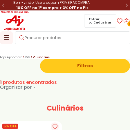
Bem-vindo! Use o cupom PRIMEIRACOMPRA:
10% OFF na 1ª compra + 3% OFF no Pix
Entrar
ou
Cadastrar
Loja Ajinomoto
Kits
Culinários
Filtros
1
produtos encontrados
Organizar por
Culinários
5% OFF