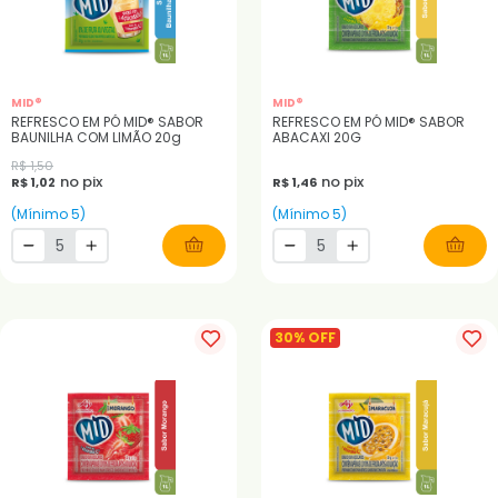
MID®
MID®
REFRESCO EM PÓ MID® SABOR
REFRESCO EM PÓ MID® SABOR
BAUNILHA COM LIMÃO 20g
ABACAXI 20G
R$ 1,50
no pix
no pix
R$ 1,02
R$ 1,46
(Mínimo 5)
(Mínimo 5)
30% OFF