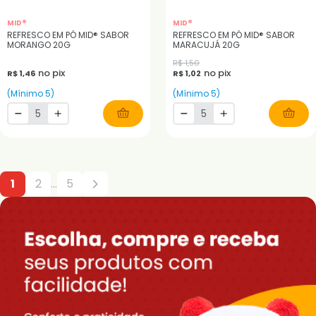
MID®
MID®
REFRESCO EM PÓ MID® SABOR
REFRESCO EM PÓ MID® SABOR
MORANGO 20G
MARACUJÁ 20G
R$ 1,50
no pix
no pix
R$ 1,46
R$ 1,02
(Mínimo 5)
(Mínimo 5)
1
2
...
5