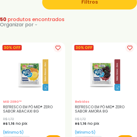
Filtros
50
produtos encontrados
Organizar por
30% OFF
30% OFF
MID ZERO™
Bebidas
REFRESCO EM PÓ MID® ZERO
REFRESCO EM PÓ MID® ZERO
SABOR ABACAXI 8G
SABOR AMORA 8G
R$ 1,72
R$ 1,72
no pix
no pix
R$ 1,16
R$ 1,16
(Mínimo 5)
(Mínimo 5)