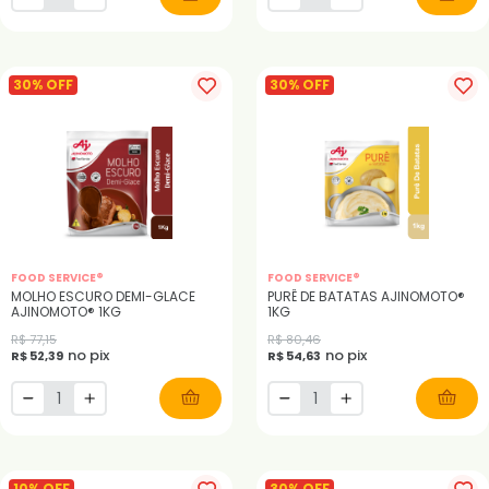
30% OFF
30% OFF
FOOD SERVICE®
FOOD SERVICE®
MOLHO ESCURO DEMI-GLACE
PURÊ DE BATATAS AJINOMOTO®
AJINOMOTO® 1KG
1KG
R$ 77,15
R$ 80,46
no pix
no pix
R$ 52,39
R$ 54,63
10% OFF
30% OFF