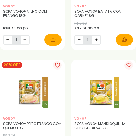
VONO®
VONO®
SOPA VONO® MILHO COM
SOPA VONO® BATATA COM
FRANGO 18G
CARNE 18G
R$ 3,36
no pix
no pix
R$ 3,26
R$ 2,61
20% OFF
VONO®
VONO®
SOPA VONO® PEITO FRANGO COM
SOPA VONO® MANDIOQUINHA
QUEIJO 17G
CEBOLA SALSA 17G
R$ 3,36