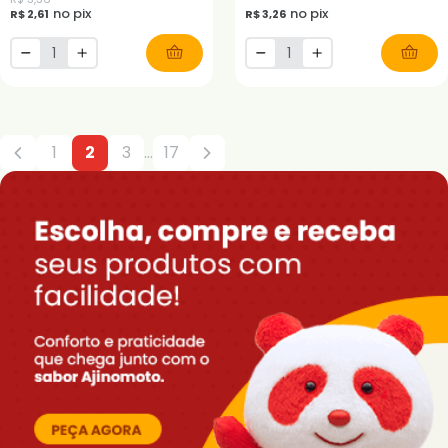
no pix
no pix
R$ 2,61
R$ 3,26
1
2
3
...
17