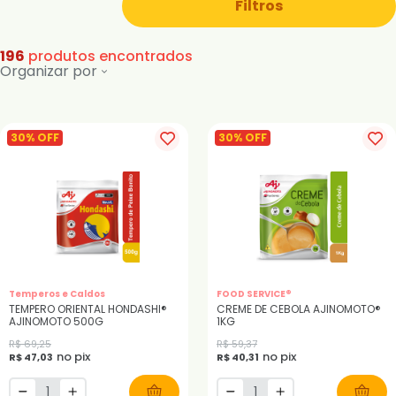
Filtros
196
produtos encontrados
Organizar por
30% OFF
30% OFF
Temperos e Caldos
FOOD SERVICE®
TEMPERO ORIENTAL HONDASHI®
CREME DE CEBOLA AJINOMOTO®
AJINOMOTO 500G
1KG
R$ 69,25
R$ 59,37
no pix
no pix
R$ 47,03
R$ 40,31