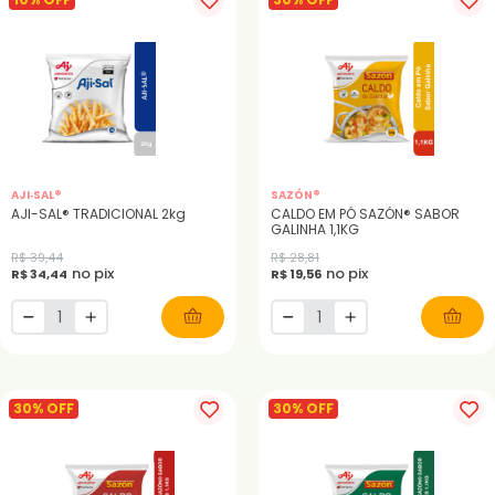
AJI‑SAL®
SAZÓN®
AJI-SAL® TRADICIONAL 2kg
CALDO EM PÓ SAZÓN® SABOR
GALINHA 1,1KG
R$ 39,44
R$ 28,81
no pix
no pix
R$ 34,44
R$ 19,56
30% OFF
30% OFF