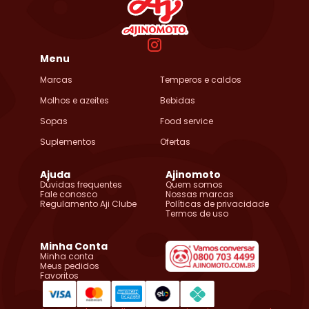
Temos uma enorme variedade de temperos, molhos, refrescos
catálogo Ajinomoto
e sopas. O
conta com marcas
confiáveis, como:
Menu
AJI‑NO‑MOTO®
Marcas
Temperos e caldos
AJI‑SAL®
Molhos e azeites
Bebidas
HONDASHI®
Sopas
Food service
MID®
Suplementos
Ofertas
MID ZERO®
SABOR A MI®
Ajuda
Ajinomoto
Dúvidas frequentes
Quem somos
SATIS!®
Fale conosco
Nossas marcas
Regulamento Aji Clube
Políticas de privacidade
SAZÓN®
Termos de uso
VONO®
Minha Conta
Minha conta
Como escolher o produto Ajinomoto ideal
Meus pedidos
Favoritos
para sua necessidade?