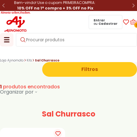
Bem-vindo! Use o cupom PRIMEIRACOMPRA:
10% OFF na 1ª compra + 3% OFF no Pix
Entrar
ou
Cadastrar
Loja Ajinomoto
Kits
Sal Churrasco
Filtros
1
produtos encontrados
Organizar por
Sal Churrasco