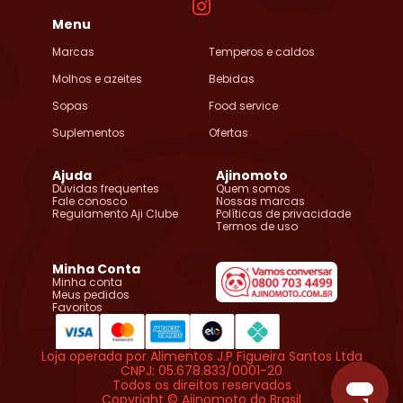
Menu
Marcas
Temperos e caldos
Molhos e azeites
Bebidas
Sopas
Food service
Suplementos
Ofertas
Ajuda
Ajinomoto
Dúvidas frequentes
Quem somos
Fale conosco
Nossas marcas
Regulamento Aji Clube
Políticas de privacidade
Termos de uso
Minha Conta
Minha conta
Meus pedidos
Favoritos
Loja operada por Alimentos J.P Figueira Santos Ltda
CNPJ: 05.678.833/0001-20
Todos os direitos reservados
Copyright © Ajinomoto do Brasil