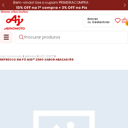
Bem-vindo! Use o cupom PRIMEIRACOMPRA:
10% OFF na 1ª compra + 3% OFF no Pix
Entrar
ou
Cadastrar
Loja Ajinomoto
Bebidas
MID ZERO®
REFRESCO EM PÓ MID® ZERO SABOR ABACAXI 8G