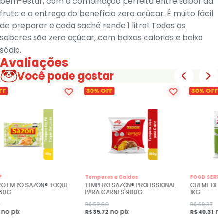
bem-estar, com a combinação perfeita entre sabor da
fruta e a entrega do benefício zero açúcar. É muito fácil
de preparar e cada sachê rende 1 litro! Todos os
sabores são zero açúcar, com baixas calorias e baixo
sódio.
Avaliações
Você pode gostar
FF
30% OFF
30% OFF
®
Temperos e Caldos
FOOD SER
RO EM PÓ SAZÓN® TOQUE
TEMPERO SAZÓN® PROFISSIONAL
CREME DE
 60G
PARA CARNES 900G
1KG
0
R$ 52,60
R$ 59,37
no pix
no pix
R$ 35,72
R$ 40,31