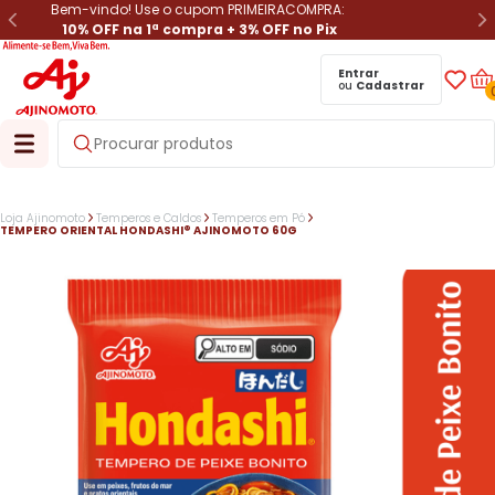
Bem-vindo! Use o cupom PRIMEIRACOMPRA:
10% OFF na 1ª compra + 3% OFF no Pix
Entrar
ou
Cadastrar
Loja Ajinomoto
Temperos e Caldos
Temperos em Pó
TEMPERO ORIENTAL HONDASHI® AJINOMOTO 60G