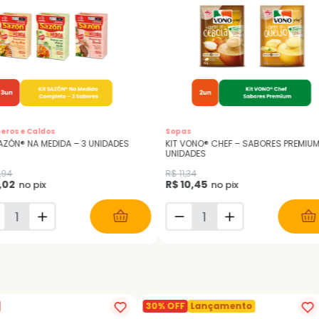
Sopas
 CHEF – SABORES PREMIUM - 2
KIT VONO® CALOR OU FRIO – SOPAS PARA
TODO CLIMA
R$ 7,80
5
R$ 7,19
no pix
no pix
nçamento
30% OFF
Lançamento
3