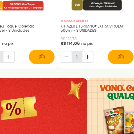
s
SAZÓN®
T
RANO® EXTRA VIRGEM
TEMPERO EM PÓ SAZÓN® SABORES DO
K
DADES
NORDESTE 60G
T
R$ 6,80
R$ 5,61
R
pix
no pix