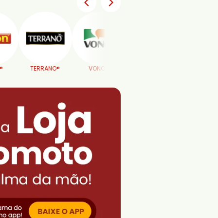
O®
VONO®
FOOD SERVICE®
Aji-No-Moto®
AJI-SAL®