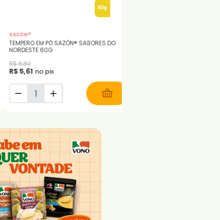
emperos e Caldos
TERRANO®
IT FAMÍLIA SAZÓN® – SABORES PARA
AZEITE DE OLIVA TIPO ÚNICO TER
ODO DIA
500ML
R$ 35,72
$ 15,20
R$ 20,79
no pix
no pix