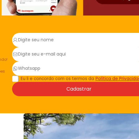
ndo!
ões
Eu li e concordo com os termos da
Política de Privacid