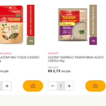
SAZÓN®
S
A E TRANSFORMA ALHO E
SAZÓN® TEMPERA E TRANSFORMA QUEIJO
S
16g
1
R$ 4,02
R
R$ 2,73
R
x
no pix