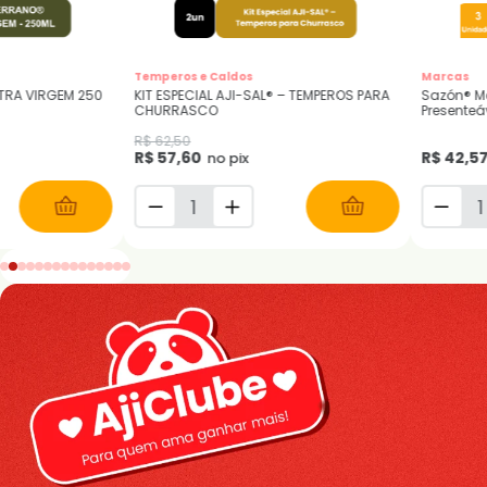
Marcas
Molhos e Azeite
MPEROS PARA
Sazón® Meu Toque: Coleção
KIT AZEITE TER
Presenteável - 3 Unidades
500ml - 3 UNI
R$ 123,78
R$ 42,57
R$ 114,06
no pix
no 