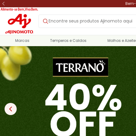
Bem-v
Marcas
Temperos e Caldos
Molhos e Azeite