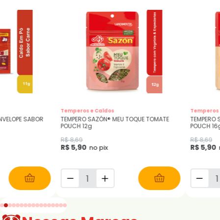
Temperos e Caldos
SAZÓN®
E TOMATE
TEMPERO SAZÓN® MEU TOQUE CASEIRO
SAZÓN® TEMPER
POUCH 16g
CEBOLA 16g
R$ 8,69
R$ 4,02
R$ 5,90
R$ 2,73
no pix
no pi