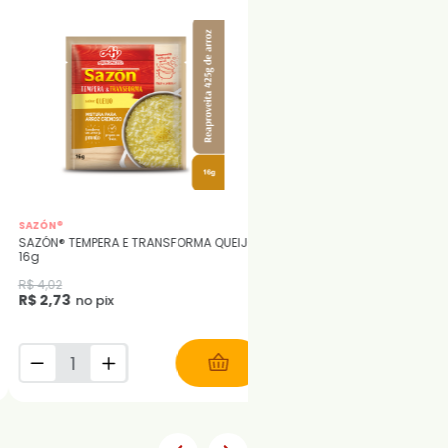
AZÓN®
Marcas
AZÓN® TEMPERA E TRANSFORMA TOMATE
KIT SAZÓN® Tempero Para Batata 
6g
Cheddar e Bacon e Páprica co
Tomate - 2 Unidades
$ 4,02
$ 2,73
R$ 13,19
no pix
no pix