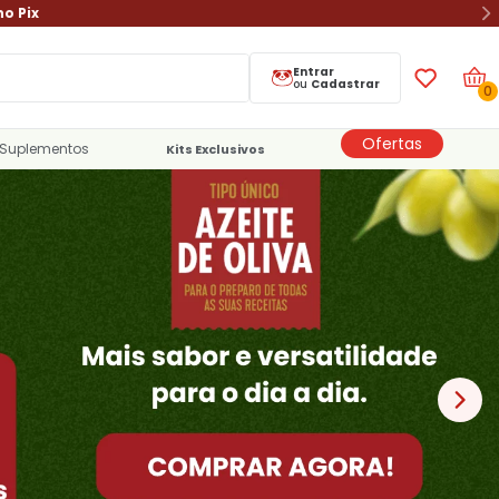
no Pix
Entrar
ou
Cadastrar
0
Ofertas
Suplementos
Kits Exclusivos