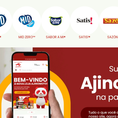
RO™
SABOR A MI®
SATIS!®
SAZÓN®
TERRAN